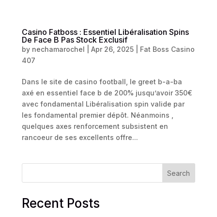
Casino Fatboss : Essentiel Libéralisation Spins
De Face B Pas Stock Exclusif
by
nechamarochel
|
Apr 26, 2025
|
Fat Boss Casino
407
Dans le site de casino football, le greet b-a-ba
axé en essentiel face b de 200% jusqu’avoir 350€
avec fondamental Libéralisation spin valide par
les fondamental premier dépôt. Néanmoins ,
quelques axes renforcement subsistent en
rancoeur de ses excellents offre...
Search
Recent Posts