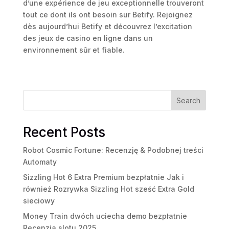
d’une expérience de jeu exceptionnelle trouveront
tout ce dont ils ont besoin sur Betify. Rejoignez
dès aujourd’hui Betify et découvrez l’excitation
des jeux de casino en ligne dans un
environnement sûr et fiable.
Search
Recent Posts
Robot Cosmic Fortune: Recenzję & Podobnej treści
Automaty
Sizzling Hot 6 Extra Premium bezpłatnie Jak i
również Rozrywka Sizzling Hot sześć Extra Gold
sieciowy
Money Train dwóch uciecha demo bezpłatnie
Recenzja slotu 2025