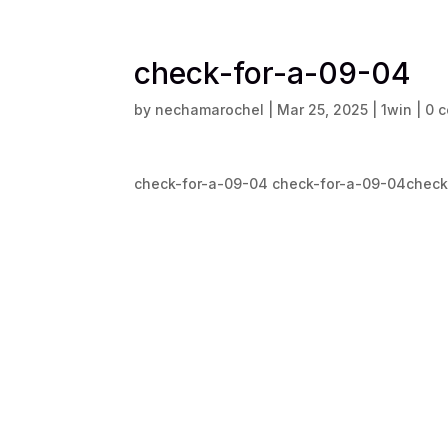
check-for-a-09-04
by
nechamarochel
|
Mar 25, 2025
|
1win
|
0 
check-for-a-09-04 check-for-a-09-04check