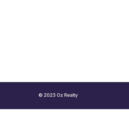
© 2023 Oz Realty