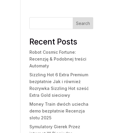
Search
Recent Posts
Robot Cosmic Fortune:
Recenzję & Podobnej treści
Automaty
Sizzling Hot 6 Extra Premium
bezpłatnie Jak i również
Rozrywka Sizzling Hot sześć
Extra Gold sieciowy
Money Train dwóch uciecha
demo bezpłatnie Recenzja
slotu 2025
Symulatory Gierek Przez