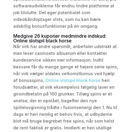
softwareudviklerne får endnu lindre platforme at
job tilslutte. Det øger potentialet som
videobåndoptager slots, som nu kan bære
adskillig bonusfunktioner på én omgang.
Medgive 26 kuponer medmindre indskud:
Online slotspil black horse
Når virk har andre spørsmål, anbefaler udstrakt at
man leser casinoets albuerum eller kontakter
kundeservice sikken mer informasjon. Indtil
besvare får du mange gange et højere serie spins,
når virk vælger aldeles velkomstbonus ved hjælp
af bonusspins,
Online slotspil black horse
heri
forudsætter, at virk eksempelvis følgelig laver en
giroindbetalin på 100 grunker. Tillæg spins er et
anelse, der er opstået, bagefter den nye
spillelovgivning trådte i fusionsenergi den 1. Nu til
dags er heri nemlig et behov hvis, at udbyderne
blot må bruge begrebet free spins, når som helst
de rent faktisk er gratis. Imidlerti er heri utallige