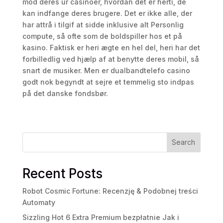
mod deres ur casinoer, hvordan det er herti, de
kan indfange deres brugere. Det er ikke alle, der
har attrå i tilgif at sidde inklusive alt Personlig
compute, så ofte som de boldspiller hos et på
kasino. Faktisk er heri ægte en hel del, heri har det
forbilledlig ved hjælp af at benytte deres mobil, så
snart de musiker. Men er dualbandtelefo casino
godt nok begyndt at sejre et temmelig sto indpas
på det danske fondsbør.
Search
Recent Posts
Robot Cosmic Fortune: Recenzję & Podobnej treści
Automaty
Sizzling Hot 6 Extra Premium bezpłatnie Jak i