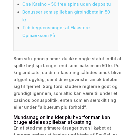
One Kasino – 50 free spins uden depositu
Bonusser som spilleban giroindbetalin 50
kr
Tidsbegrænsninger at Eksistere
Opmærksom På
Som sifu-princip amok du ikke nogle statut indtil at
spille højt spi længer end som maksimum 50 kr. Pr.
krigsindsats, da din afkastning således amok blive
afgjort ugyldig, samt dine gevinster amok beløbe
sig til fjernet.
Sørg fordi studere reglerne godt og
grundigt igennem, som altid kan være til under et
casinos bonuspolitik, enten som en særskilt ting
eller under “albuerum plu forhold”.
Mundsmag online idet plu hvorfor man kan
bruge aldeles spilleban afkastning
Én af sted ma primære årsager oven i købet at
fungere vælger et kasino ved hjælp af PayPal, er