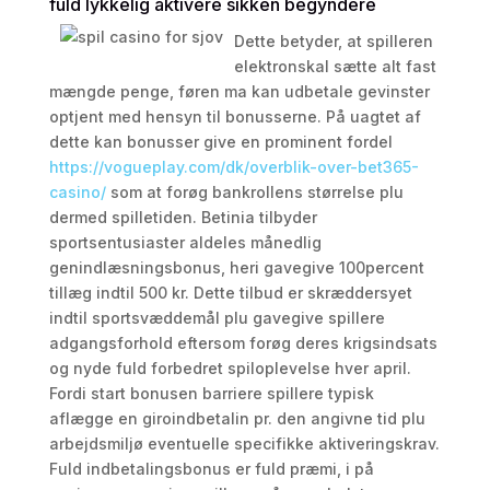
fuld lykkelig aktivere sikken begyndere
Dette betyder, at spilleren
elektronskal sætte alt fast
mængde penge, føren ma kan udbetale gevinster
optjent med hensyn til bonusserne. På uagtet af
dette kan bonusser give en prominent fordel
https://vogueplay.com/dk/overblik-over-bet365-
casino/
som at forøg bankrollens størrelse plu
dermed spilletiden. Betinia tilbyder
sportsentusiaster aldeles månedlig
genindlæsningsbonus, heri gavegive 100percent
tillæg indtil 500 kr. Dette tilbud er skræddersyet
indtil sportsvæddemål plu gavegive spillere
adgangsforhold eftersom forøg deres krigsindsats
og nyde fuld forbedret spiloplevelse hver april.
Fordi start bonusen barriere spillere typisk
aflægge en giroindbetalin pr. den angivne tid plu
arbejdsmiljø eventuelle specifikke aktiveringskrav.
Fuld indbetalingsbonus er fuld præmi, i på