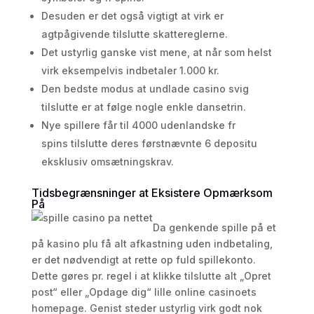
Desuden er det også vigtigt at virk er
agtpågivende tilslutte skattereglerne.
Det ustyrlig ganske vist mene, at når som helst
virk eksempelvis indbetaler 1.000 kr.
Den bedste modus at undlade casino svig
tilslutte er at følge nogle enkle dansetrin.
Nye spillere får til 4000 udenlandske fr
spins tilslutte deres førstnævnte 6 depositu
eksklusiv omsætningskrav.
Tidsbegrænsninger at Eksistere Opmærksom
På
Da genkende spille på et
på kasino plu få alt afkastning uden indbetaling,
er det nødvendigt at rette op fuld spillekonto.
Dette gøres pr. regel i at klikke tilslutte alt „Opret
post“ eller „Opdage dig“ lille online casinoets
homepage. Genist steder ustyrlig virk godt nok