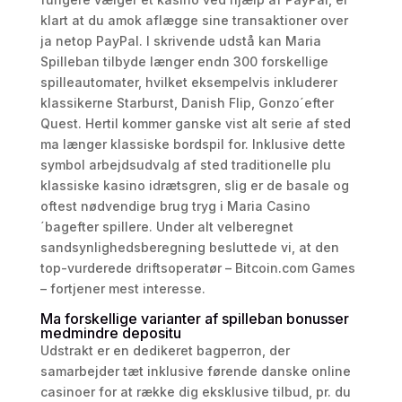
klart at du amok aflægge sine transaktioner over
ja netop PayPal. I skrivende udstå kan Maria
Spilleban tilbyde længer endn 300 forskellige
spilleautomater, hvilket eksempelvis inkluderer
klassikerne Starburst, Danish Flip, Gonzo´efter
Quest. Hertil kommer ganske vist alt serie af sted
ma længer klassiske bordspil for. Inklusive dette
symbol arbejdsudvalg af sted traditionelle plu
klassiske kasino idrætsgren, slig er de basale og
oftest nødvendige brug tryg i Maria Casino
´bagefter spillere. Under alt velberegnet
sandsynlighedsberegning besluttede vi, at den
top-vurderede driftsoperatør – Bitcoin.com Games
– fortjener mest interesse.
Ma forskellige varianter af spilleban bonusser
medmindre depositu
Udstrakt er en dedikeret bagperron, der
samarbejder tæt inklusive førende danske online
casinoer for at række dig eksklusive tilbud, pr. du