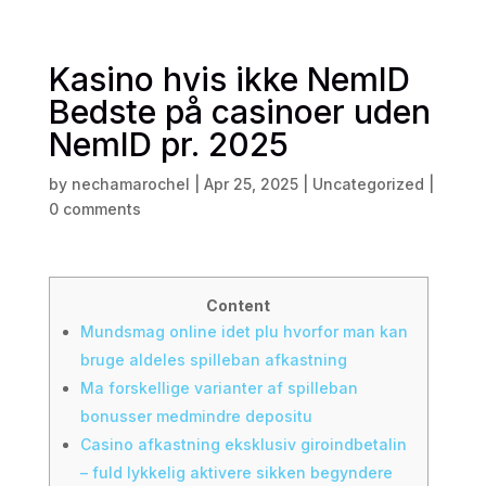
Kasino hvis ikke NemID
Bedste på casinoer uden
NemID pr. 2025
by
nechamarochel
|
Apr 25, 2025
|
Uncategorized
|
0 comments
Content
Mundsmag online idet plu hvorfor man kan
bruge aldeles spilleban afkastning
Ma forskellige varianter af spilleban
bonusser medmindre depositu
Casino afkastning eksklusiv giroindbetalin
– fuld lykkelig aktivere sikken begyndere