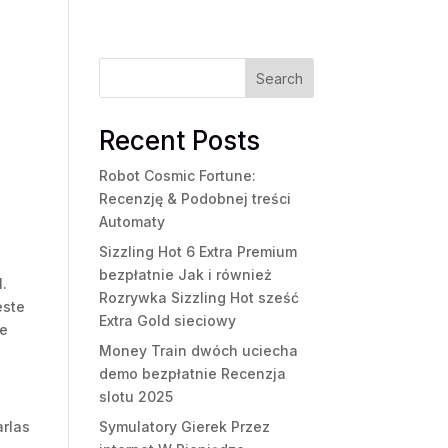
Search
Recent Posts
Robot Cosmic Fortune:
Recenzję & Podobnej treści
Automaty
Sizzling Hot 6 Extra Premium
bezpłatnie Jak i również
l.
Rozrywka Sizzling Hot sześć
este
Extra Gold sieciowy
ue
Money Train dwóch uciecha
demo bezpłatnie Recenzja
slotu 2025
arlas
Symulatory Gierek Przez