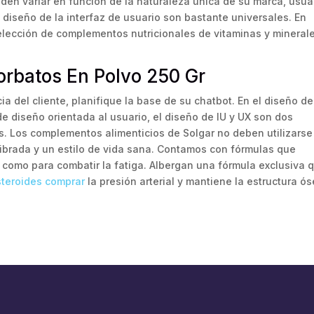
eden variar en función de la naturaleza única de su marca, usua
diseño de la interfaz de usuario son bastante universales. En
elección de complementos nutricionales de vitaminas y mineral
rbatos En Polvo 250 Gr
ia del cliente, planifique la base de su chatbot. En el diseño de
de diseño orientada al usuario, el diseño de IU y UX son dos
s. Los complementos alimenticios de Solgar no deben utilizarse
librada y un estilo de vida sana. Contamos con fórmulas que
í como para combatir la fatiga. Albergan una fórmula exclusiva 
steroides comprar
la presión arterial y mantiene la estructura ós