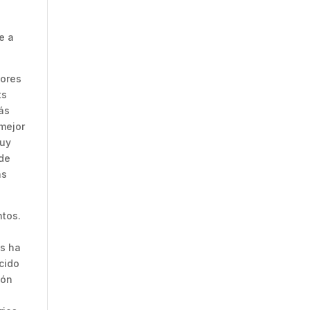
e a
iores
ts
ás
mejor
muy
 de
as
ntos.
os ha
ácido
ión