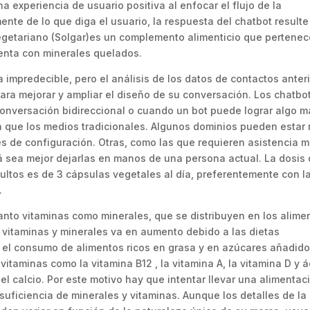
 experiencia de usuario positiva al enfocar el flujo de la
te de lo que diga el usuario, la respuesta del chatbot resulte
 Vegetariano (Solgar)es un complemento alimenticio que pertenec
senta con minerales quelados.
impredecible, pero el análisis de los datos de contactos anter
para mejorar y ampliar el diseño de su conversación. Los chatbo
onversación bidireccional o cuando un bot puede lograr algo m
a que los medios tradicionales. Algunos dominios pueden estar 
es de configuración. Otras, como las que requieren asistencia 
zá sea mejor dejarlas en manos de una persona actual. La dosis
dultos es de 3 cápsulas vegetales al día, preferentemente con l
.
anto vitaminas como minerales, que se distribuyen en los alime
 vitaminas y minerales va en aumento debido a las dietas
n el consumo de alimentos ricos en grasa y en azúcares añadid
vitaminas como la vitamina B12 , la vitamina A, la vitamina D y 
el calcio. Por este motivo hay que intentar llevar una alimentac
nsuficiencia de minerales y vitaminas. Aunque los detalles de la