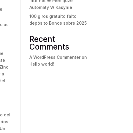
internet W Pieniądze
Automaty W Kasynie
de
100 giros gratuito falto
depósito Bonos sobre 2025
cios
Recent
Comments
,
ue
A WordPress Commenter
on
ste
Hello world!
 Zinc
r a
del
go del
orios
 Un