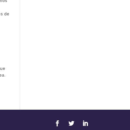
rios
es de
que
ea.